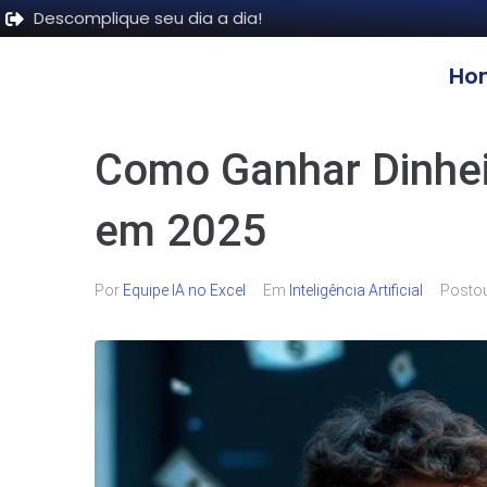
Descomplique seu dia a dia!
Ho
Como Ganhar Dinheir
em 2025
Por
Equipe IA no Excel
Em
Inteligência Artificial
Posto