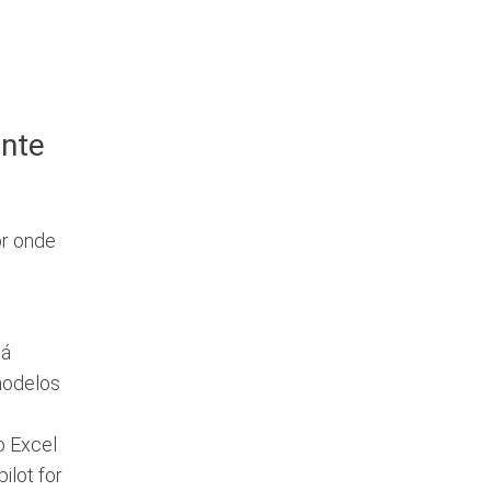
ente
or onde
já
modelos
o Excel
ilot for