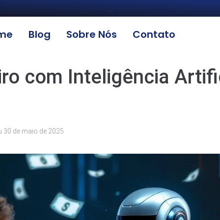
_
me
Blog
Sobre Nós
Contato
o com Inteligência Artifi
u
30 de maio de 2025