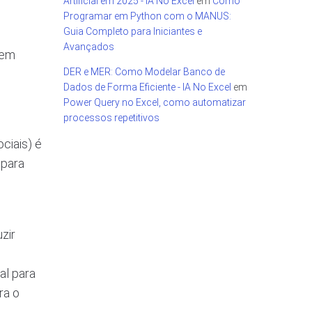
Artificial em 2025 - IA No Excel
em
Como
Programar em Python com o MANUS:
Guia Completo para Iniciantes e
Avançados
bem
DER e MER: Como Modelar Banco de
Dados de Forma Eficiente - IA No Excel
em
Power Query no Excel, como automatizar
processos repetitivos
ciais) é
 para
zir
al para
ra o