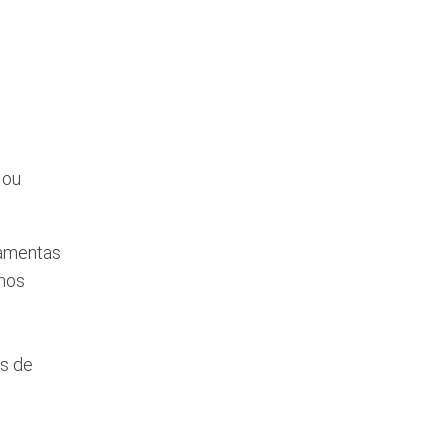
 ou
ramentas
chos
is de