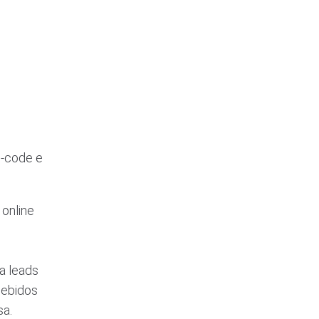
w-code e
 online
a leads
ecebidos
sa.