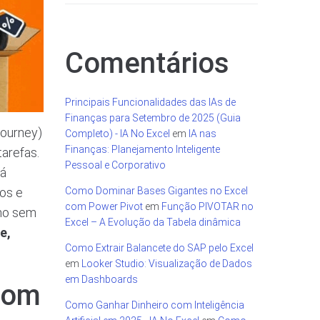
Comentários
Principais Funcionalidades das IAs de
Finanças para Setembro de 2025 (Guia
journey)
Completo) - IA No Excel
em
IA nas
Finanças: Planejamento Inteligente
tarefas.
Pessoal e Corporativo
tá
os e
Como Dominar Bases Gigantes no Excel
com Power Pivot
em
Função PIVOTAR no
smo sem
Excel – A Evolução da Tabela dinâmica
e,
Como Extrair Balancete do SAP pelo Excel
em
Looker Studio: Visualização de Dados
em Dashboards
com
Como Ganhar Dinheiro com Inteligência