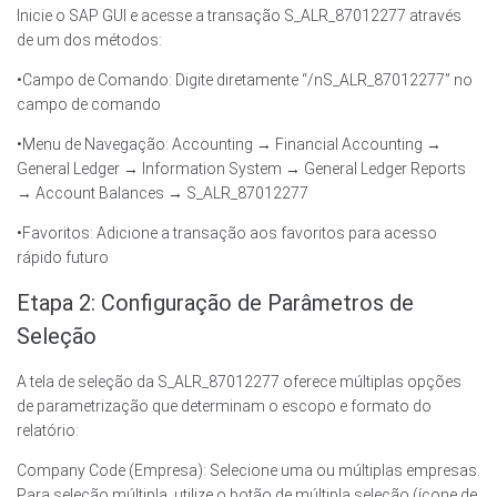
Inicie o SAP GUI e acesse a transação S_ALR_87012277 através
de um dos métodos:
•Campo de Comando: Digite diretamente “/nS_ALR_87012277” no
campo de comando
•Menu de Navegação: Accounting → Financial Accounting →
General Ledger → Information System → General Ledger Reports
→ Account Balances → S_ALR_87012277
•Favoritos: Adicione a transação aos favoritos para acesso
rápido futuro
Etapa 2: Configuração de Parâmetros de
Seleção
A tela de seleção da S_ALR_87012277 oferece múltiplas opções
de parametrização que determinam o escopo e formato do
relatório:
Company Code (Empresa): Selecione uma ou múltiplas empresas.
Para seleção múltipla, utilize o botão de múltipla seleção (ícone de