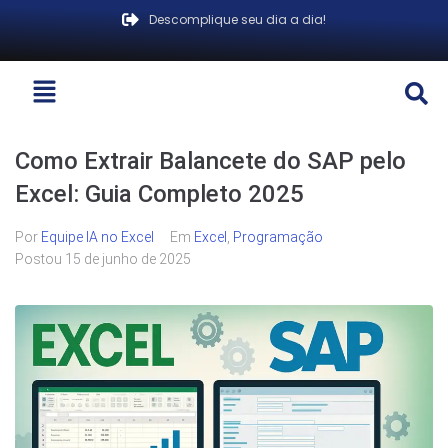
Descomplique seu dia a dia!
Como Extrair Balancete do SAP pelo
Excel: Guia Completo 2025
Por
Equipe IA no Excel
Em
Excel
,
Programação
Postou
15 de junho de 2025