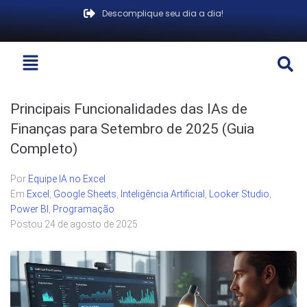
Descomplique seu dia a dia!
Principais Funcionalidades das IAs de
Finanças para Setembro de 2025 (Guia
Completo)
Por
Equipe IA no Excel
Em
Excel
,
Google Sheets
,
Inteligência Artificial
,
Looker Studio
,
Power BI
,
Programação
Postou
24 de agosto de 2025