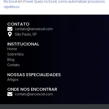
No Excel
em
Power Query no Excel, como automatizar processos
repetitivos
CONTATO
contato@ianoexcel.com
São Paulo, SP
INSTITUCIONAL
Home
Sobre Nós
Blog
Contato
NOSSAS ESPECIALIDADES
Artigos
ONDE NOS ENCONTRAR
contato@ianoexcel.com