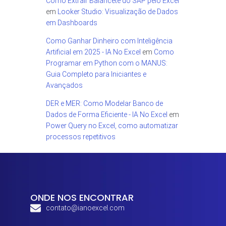
Como Extrair Balancete do SAP pelo Excel
em
Looker Studio: Visualização de Dados
em Dashboards
Como Ganhar Dinheiro com Inteligência
Artificial em 2025 - IA No Excel
em
Como
Programar em Python com o MANUS:
Guia Completo para Iniciantes e
Avançados
DER e MER: Como Modelar Banco de
Dados de Forma Eficiente - IA No Excel
em
Power Query no Excel, como automatizar
processos repetitivos
ONDE NOS ENCONTRAR
contato@ianoexcel.com