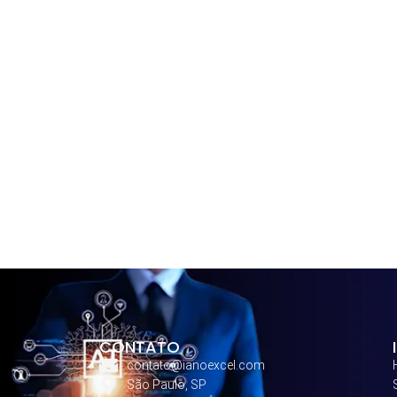
CONTATO
contato@ianoexcel.com
São Paulo, SP