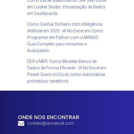
Como Extrair Balancete do SAP pelo Excel
em
Looker Studio: Visualização de Dados
em Dashboards
Como Ganhar Dinheiro com Inteligência
Artificial em 2025 - IA No Excel
em
Como
Programar em Python com o MANUS:
Guia Completo para Iniciantes e
Avançados
DER e MER: Como Modelar Banco de
Dados de Forma Eficiente - IA No Excel
em
Power Query no Excel, como automatizar
processos repetitivos
ONDE NOS ENCONTRAR
contato@ianoexcel.com