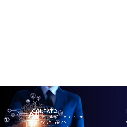
CONTATO
contato@ianoexcel.com
São Paulo, SP