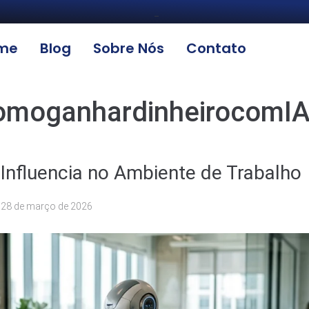
_
me
Blog
Sobre Nós
Contato
omoganhardinheirocomI
l Influencia no Ambiente de Trabalho
u
28 de março de 2026