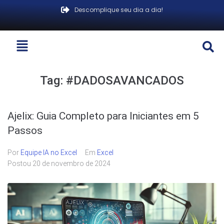
Descomplique seu dia a dia!
Tag:
#DADOSAVANCADOS
Ajelix: Guia Completo para Iniciantes em 5
Passos
Por
Equipe IA no Excel
Em
Excel
Postou
20 de novembro de 2024