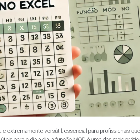
e extremamente versátil, essencial para profissionais qu
teis para o dia a dia, a função MOD é uma das mais prátic