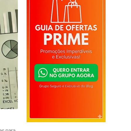
e
as para