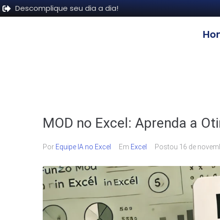
Descomplique seu dia a dia!
Ho
MOD no Excel: Aprenda a Oti
Por
Equipe IA no Excel
Em
Excel
Postou
16 de novem