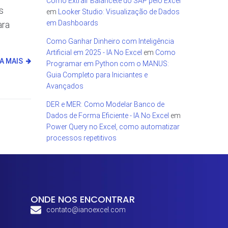
Como Extrair Balancete do SAP pelo Excel
s
em
Looker Studio: Visualização de Dados
em Dashboards
ara
Como Ganhar Dinheiro com Inteligência
Artificial em 2025 - IA No Excel
em
Como
IA MAIS
Programar em Python com o MANUS:
Guia Completo para Iniciantes e
Avançados
DER e MER: Como Modelar Banco de
Dados de Forma Eficiente - IA No Excel
em
Power Query no Excel, como automatizar
processos repetitivos
ONDE NOS ENCONTRAR
contato@ianoexcel.com