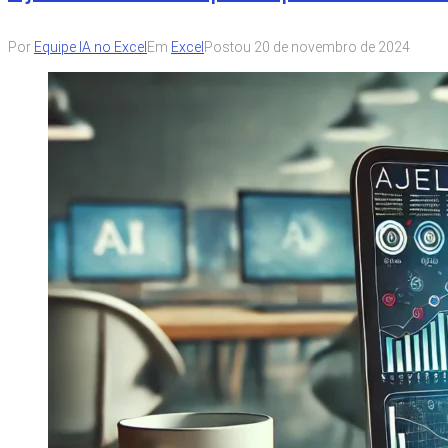
Por
Equipe IA no Excel
Em
Excel
Postou
20 de novembro de 2024