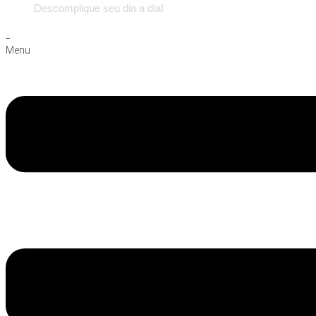
Descomplique seu dia a dia!
_
Menu