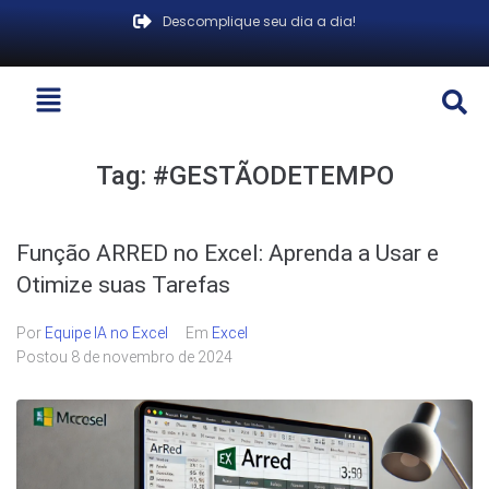
Descomplique seu dia a dia!
Tag:
#GESTÃODETEMPO
Função ARRED no Excel: Aprenda a Usar e
Otimize suas Tarefas
Por
Equipe IA no Excel
Em
Excel
Postou
8 de novembro de 2024