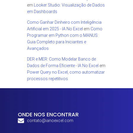
em
Looker Studio: Visualização de Dados
em Dashboards
Como Ganhar Dinheiro com Inteligência
Artificial em 2025 - IA No Excel
em
Como
Programar em Python com o MANUS:
Guia Completo para Iniciantes e
Avançados
DER e MER: Como Modelar Banco de
Dados de Forma Eficiente - IA No Excel
em
Power Query no Excel, como automatizar
processos repetitivos
ONDE NOS ENCONTRAR
contato@ianoexcel.com