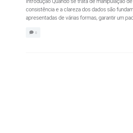
Introdução Quando se trata de manipulação de 
consistência e a clareza dos dados são funda
apresentadas de várias formas, garantir um pad
0