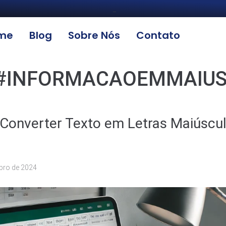
_
me
Blog
Sobre Nós
Contato
#INFORMACAOEMMAIUS
onverter Texto em Letras Maiúscul
bro de 2024