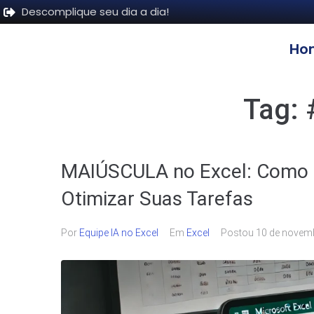
Descomplique seu dia a dia!
Ho
Tag:
MAIÚSCULA no Excel: Como C
Otimizar Suas Tarefas
Por
Equipe IA no Excel
Em
Excel
Postou
10 de novem