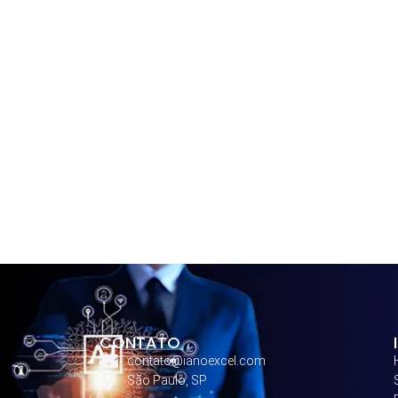
CONTATO
contato@ianoexcel.com
São Paulo, SP