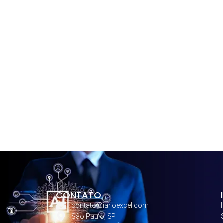
CONTATO
contato@ianoexcel.com
São Paulo, SP