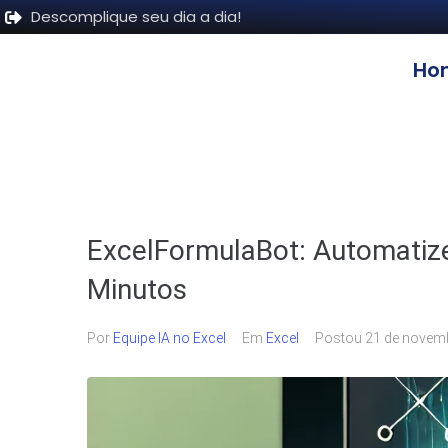
Descomplique seu dia a dia!
Ho
ExcelFormulaBot: Automatiz
Minutos
Por
Equipe IA no Excel
Em
Excel
Postou
21 de novem