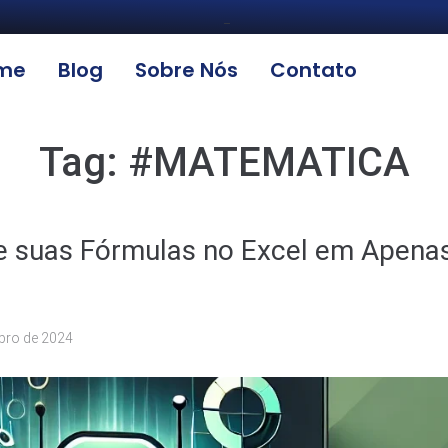
_
me
Blog
Sobre Nós
Contato
Tag:
#MATEMATICA
e suas Fórmulas no Excel em Apena
bro de 2024