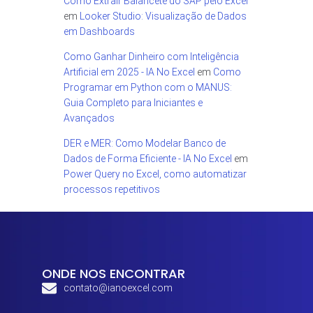
Como Extrair Balancete do SAP pelo Excel
em
Looker Studio: Visualização de Dados
em Dashboards
Como Ganhar Dinheiro com Inteligência
Artificial em 2025 - IA No Excel
em
Como
Programar em Python com o MANUS:
Guia Completo para Iniciantes e
Avançados
DER e MER: Como Modelar Banco de
Dados de Forma Eficiente - IA No Excel
em
Power Query no Excel, como automatizar
processos repetitivos
ONDE NOS ENCONTRAR
contato@ianoexcel.com