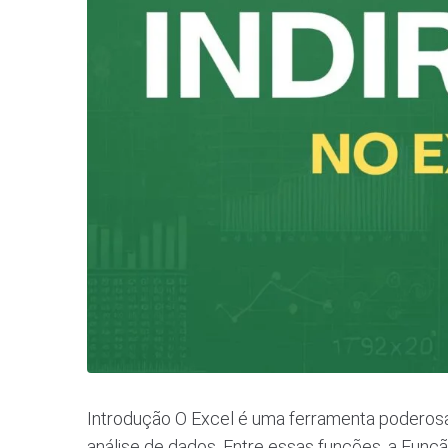
Introdução O Excel é uma ferramenta poderos
análise de dados. Entre essas funções, a Funç