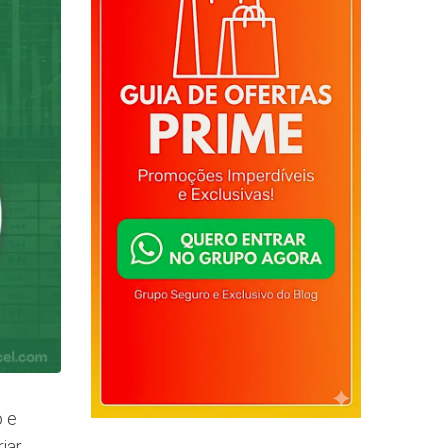
o e
iar