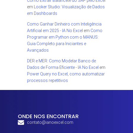
Como Extrair Balancete do SAP pelo Excel
em
Looker Studio: Visualização de Dados
em Dashboards
Como Ganhar Dinheiro com Inteligência
Artificial em 2025 - IA No Excel
em
Como
Programar em Python com o MANUS:
Guia Completo para Iniciantes e
Avançados
DER e MER: Como Modelar Banco de
Dados de Forma Eficiente - IA No Excel
em
Power Query no Excel, como automatizar
processos repetitivos
ONDE NOS ENCONTRAR
contato@ianoexcel.com