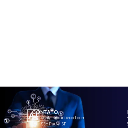
CONTATO
contato@ianoexcel.com
São Paulo, SP