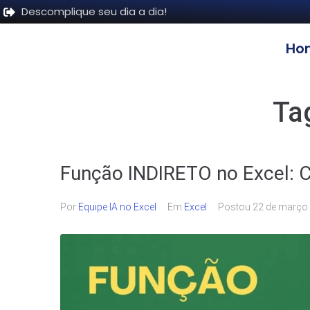
Descomplique seu dia a dia!
Ho
Ta
Função INDIRETO no Excel:
Por
Equipe IA no Excel
Em
Excel
Postou
22 de março