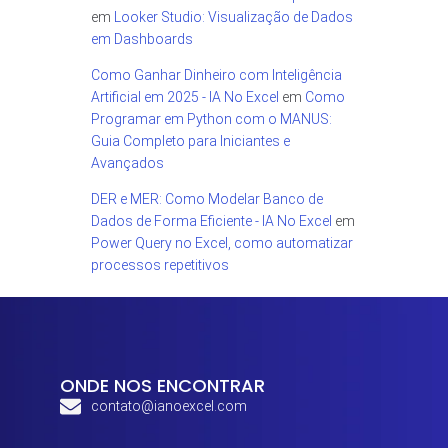
em
Looker Studio: Visualização de Dados
em Dashboards
Como Ganhar Dinheiro com Inteligência
Artificial em 2025 - IA No Excel
em
Como
Programar em Python com o MANUS:
Guia Completo para Iniciantes e
Avançados
DER e MER: Como Modelar Banco de
Dados de Forma Eficiente - IA No Excel
em
Power Query no Excel, como automatizar
processos repetitivos
ONDE NOS ENCONTRAR
contato@ianoexcel.com