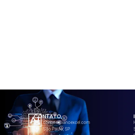
CONTATO
contato@ianoexcel.com
São Paulo, SP