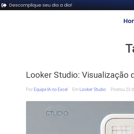
Descomplique seu dia a dia!
Ho
T
Looker Studio: Visualizaçã
Por
Equipe IA no Excel
Em
Looker Studio
Postou
23 