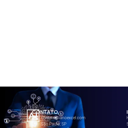
CONTATO
contato@ianoexcel.com
São Paulo, SP