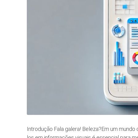
Introdução Fala galera! Beleza?Em um mundo c
los em informações visuais é essencial para m