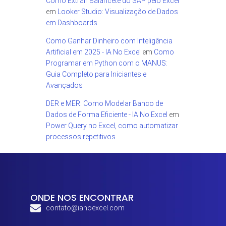
Como Extrair Balancete do SAP pelo Excel
em
Looker Studio: Visualização de Dados
em Dashboards
Como Ganhar Dinheiro com Inteligência
Artificial em 2025 - IA No Excel
em
Como
Programar em Python com o MANUS:
Guia Completo para Iniciantes e
Avançados
DER e MER: Como Modelar Banco de
Dados de Forma Eficiente - IA No Excel
em
Power Query no Excel, como automatizar
processos repetitivos
ONDE NOS ENCONTRAR
contato@ianoexcel.com