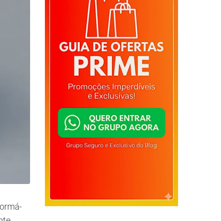
formá-
nte