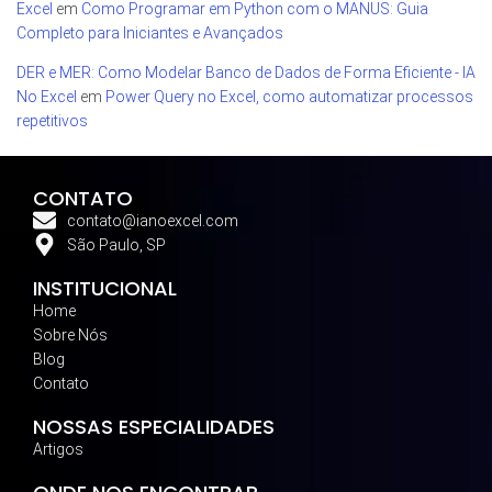
Excel
em
Como Programar em Python com o MANUS: Guia
Completo para Iniciantes e Avançados
DER e MER: Como Modelar Banco de Dados de Forma Eficiente - IA
No Excel
em
Power Query no Excel, como automatizar processos
repetitivos
CONTATO
contato@ianoexcel.com
São Paulo, SP
INSTITUCIONAL
Home
Sobre Nós
Blog
Contato
NOSSAS ESPECIALIDADES
Artigos