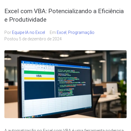
Excel com VBA: Potencializando a Eficiência
e Produtividade
Por
Equipe IA no Excel
Em
Excel
,
Programação
Postou
5 de dezembro de 2024
A automatização no Excel com VBA é uma ferramenta poderosa