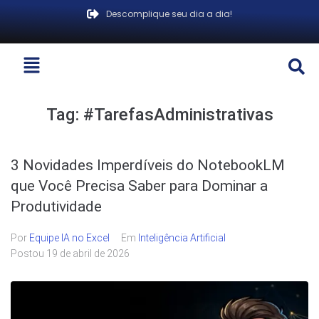
Descomplique seu dia a dia!
Tag:
#TarefasAdministrativas
3 Novidades Imperdíveis do NotebookLM
que Você Precisa Saber para Dominar a
Produtividade
Por
Equipe IA no Excel
Em
Inteligência Artificial
Postou
19 de abril de 2026