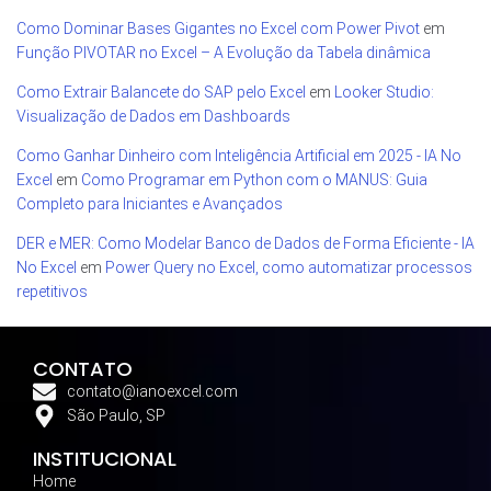
Como Dominar Bases Gigantes no Excel com Power Pivot
em
Função PIVOTAR no Excel – A Evolução da Tabela dinâmica
Como Extrair Balancete do SAP pelo Excel
em
Looker Studio:
Visualização de Dados em Dashboards
Como Ganhar Dinheiro com Inteligência Artificial em 2025 - IA No
Excel
em
Como Programar em Python com o MANUS: Guia
Completo para Iniciantes e Avançados
DER e MER: Como Modelar Banco de Dados de Forma Eficiente - IA
No Excel
em
Power Query no Excel, como automatizar processos
repetitivos
CONTATO
contato@ianoexcel.com
São Paulo, SP
INSTITUCIONAL
Home