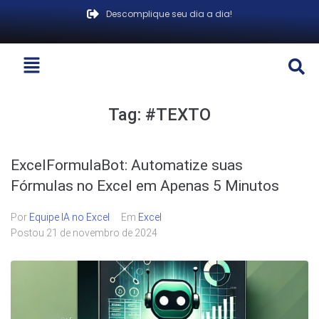
Descomplique seu dia a dia!
Tag:
#TEXTO
ExcelFormulaBot: Automatize suas
Fórmulas no Excel em Apenas 5 Minutos
Por
Equipe IA no Excel
Em
Excel
Postou
21 de novembro de 2024