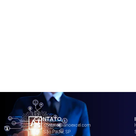
CONTATO
contato@ianoexcel.com
São Paulo, SP