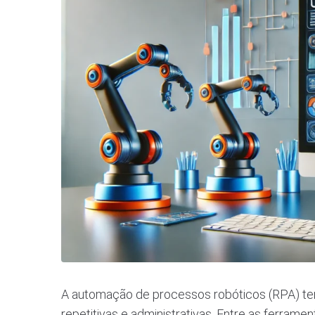
A automação de processos robóticos (RPA) te
repetitivas e administrativas. Entre as ferra