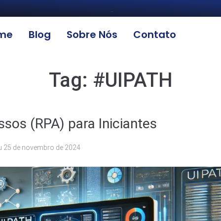
_
me
Blog
Sobre Nós
Contato
Tag:
#UIPATH
sos (RPA) para Iniciantes
u
25 de novembro de 2024