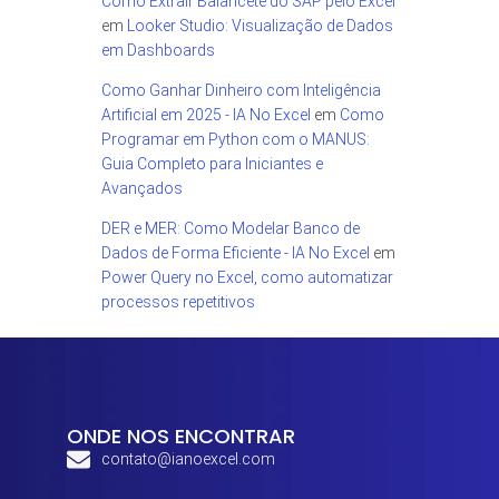
Como Extrair Balancete do SAP pelo Excel
em
Looker Studio: Visualização de Dados
em Dashboards
Como Ganhar Dinheiro com Inteligência
Artificial em 2025 - IA No Excel
em
Como
Programar em Python com o MANUS:
Guia Completo para Iniciantes e
Avançados
DER e MER: Como Modelar Banco de
Dados de Forma Eficiente - IA No Excel
em
Power Query no Excel, como automatizar
processos repetitivos
ONDE NOS ENCONTRAR
contato@ianoexcel.com