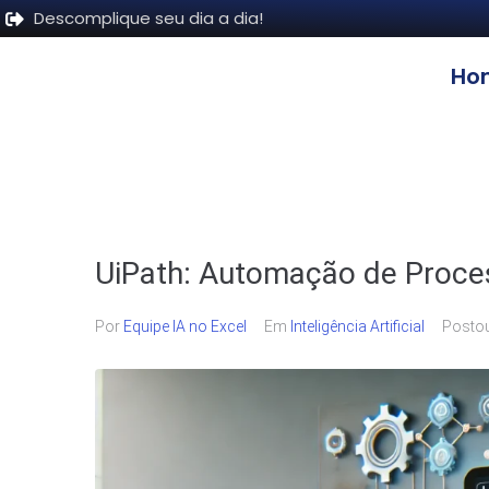
Descomplique seu dia a dia!
Ho
UiPath: Automação de Proces
Por
Equipe IA no Excel
Em
Inteligência Artificial
Posto