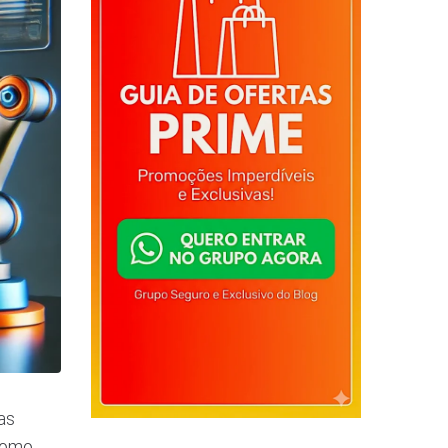
as
 como