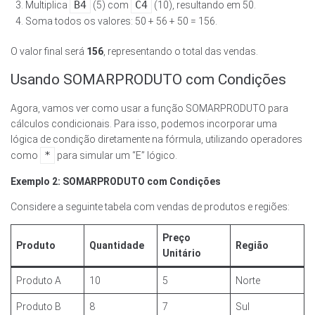
B4
C4
Multiplica
(5) com
(10), resultando em 50.
Soma todos os valores: 50 + 56 + 50 = 156.
O valor final será
156
, representando o total das vendas.
Usando SOMARPRODUTO com Condições
Agora, vamos ver como usar a função SOMARPRODUTO para
cálculos condicionais. Para isso, podemos incorporar uma
lógica de condição diretamente na fórmula, utilizando operadores
*
como
para simular um “E” lógico.
Exemplo 2: SOMARPRODUTO com Condições
Considere a seguinte tabela com vendas de produtos e regiões:
Preço
Produto
Quantidade
Região
Unitário
Produto A
10
5
Norte
Produto B
8
7
Sul