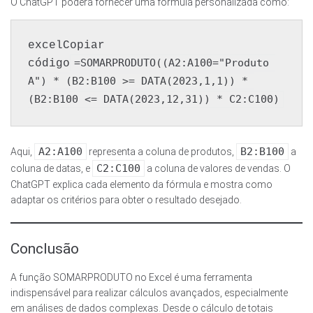
O ChatGPT poderá fornecer uma fórmula personalizada como:
excelCopiar 
=SOMARPRODUTO((A2:A100="Produto 
código
A") * (B2:B100 >= DATA(2023,1,1)) * 
A2:A100
B2:B100
Aqui,
representa a coluna de produtos,
a
C2:C100
coluna de datas, e
a coluna de valores de vendas. O
ChatGPT explica cada elemento da fórmula e mostra como
adaptar os critérios para obter o resultado desejado.
Conclusão
A função SOMARPRODUTO no Excel é uma ferramenta
indispensável para realizar cálculos avançados, especialmente
em análises de dados complexas. Desde o cálculo de totais