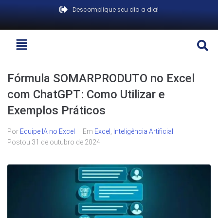
Descomplique seu dia a dia!
Fórmula SOMARPRODUTO no Excel
com ChatGPT: Como Utilizar e
Exemplos Práticos
Por
Equipe IA no Excel
Em
Excel
,
Inteligência Artificial
Postou
31 de outubro de 2024