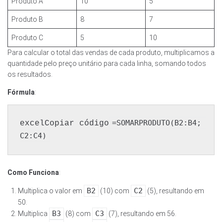
Produto A
10
5
Produto B
8
7
Produto C
5
10
Para calcular o total das vendas de cada produto, multiplicamos a
quantidade pelo preço unitário para cada linha, somando todos
os resultados.
Fórmula
:
=SOMARPRODUTO(B2:B4; 
excelCopiar código
Como Funciona
:
B2
C2
Multiplica o valor em
(10) com
(5), resultando em
50.
B3
C3
Multiplica
(8) com
(7), resultando em 56.