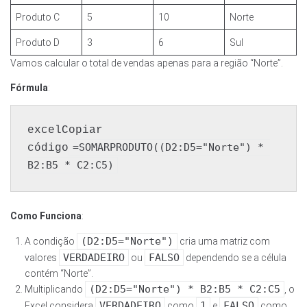
Produto C
5
10
Norte
Produto D
3
6
Sul
Vamos calcular o total de vendas apenas para a região “Norte”.
Fórmula
:
excelCopiar 
=SOMARPRODUTO((D2:D5="Norte") * 
código
Como Funciona
:
(D2:D5="Norte")
A condição
cria uma matriz com
VERDADEIRO
FALSO
valores
ou
dependendo se a célula
contém “Norte”.
(D2:D5="Norte") * B2:B5 * C2:C5
Multiplicando
, o
VERDADEIRO
1
FALSO
Excel considera
como
e
como