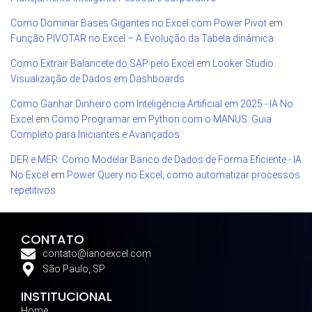
Como Dominar Bases Gigantes no Excel com Power Pivot
em
Função PIVOTAR no Excel – A Evolução da Tabela dinâmica
Como Extrair Balancete do SAP pelo Excel
em
Looker Studio:
Visualização de Dados em Dashboards
Como Ganhar Dinheiro com Inteligência Artificial em 2025 - IA No
Excel
em
Como Programar em Python com o MANUS: Guia
Completo para Iniciantes e Avançados
DER e MER: Como Modelar Banco de Dados de Forma Eficiente - IA
No Excel
em
Power Query no Excel, como automatizar processos
repetitivos
CONTATO
contato@ianoexcel.com
São Paulo, SP
INSTITUCIONAL
Home