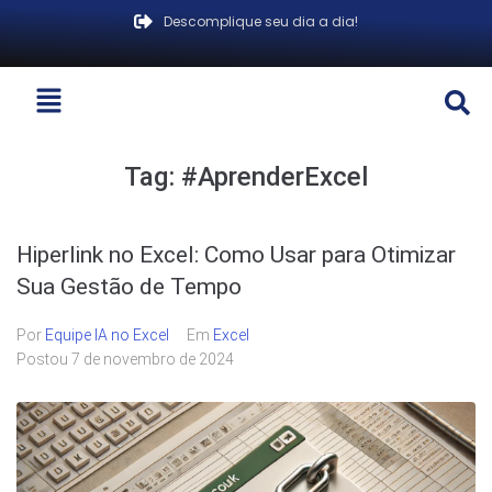
Descomplique seu dia a dia!
Tag:
#AprenderExcel
Hiperlink no Excel: Como Usar para Otimizar
Sua Gestão de Tempo
Por
Equipe IA no Excel
Em
Excel
Postou
7 de novembro de 2024