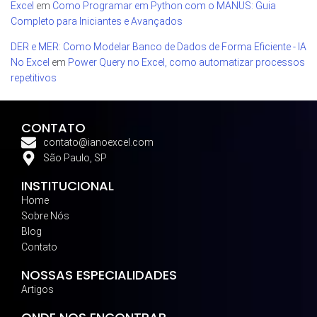
Excel
em
Como Programar em Python com o MANUS: Guia
Completo para Iniciantes e Avançados
DER e MER: Como Modelar Banco de Dados de Forma Eficiente - IA
No Excel
em
Power Query no Excel, como automatizar processos
repetitivos
CONTATO
contato@ianoexcel.com
São Paulo, SP
INSTITUCIONAL
Home
Sobre Nós
Blog
Contato
NOSSAS ESPECIALIDADES
Artigos