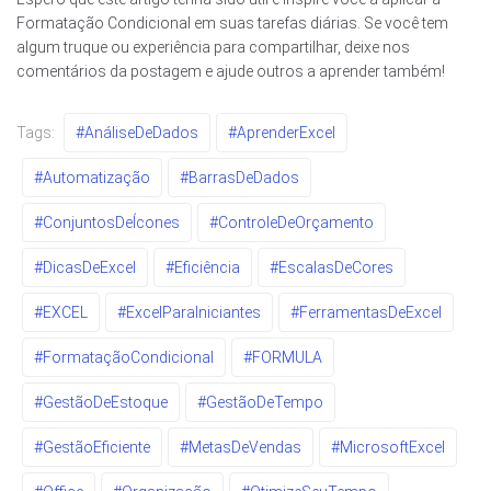
Formatação Condicional em suas tarefas diárias. Se você tem
algum truque ou experiência para compartilhar, deixe nos
comentários da postagem e ajude outros a aprender também!
Tags:
#AnáliseDeDados
#AprenderExcel
#Automatização
#BarrasDeDados
#ConjuntosDeÍcones
#ControleDeOrçamento
#DicasDeExcel
#Eficiência
#EscalasDeCores
#EXCEL
#ExcelParaIniciantes
#FerramentasDeExcel
#FormataçãoCondicional
#FORMULA
#GestãoDeEstoque
#GestãoDeTempo
#GestãoEficiente
#MetasDeVendas
#MicrosoftExcel