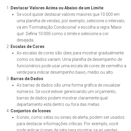
Destacar Valores Acima ou Abaixo de um Limite
:
Se você quiser destacar valores maiores que 10.000 em
uma planilha de vendas, por exemplo, selecione o intervalo,
vá em ‘Formatação Condicional’ e escolha a regra ‘Maior
que’. Defina 10.000 como o limite e selecione a cor
desejada.
Escalas de Cores
:
As escalas de cores são úteis para mostrar gradualmente
como os dados variam. Uma planilha de desempenho de
funcionários pode usar uma escala de cores de vermelho a
verde para indicar desempenho baixo, médio ou alto.
Barras de Dados
:
As barras de dados são uma forma gráfica de visualizar
números. Se você estiver gerenciando um orçamento,
barras de dados podem mostrar claramente qual
departamento está dentro ou fora das metas.
Conjuntos de Ícones
:
Ícones, como setas ou sinais de alerta, podem ser usados
para destacar informações críticas. Por exemplo, você
pode aplicar ícones de seta para mostrar se as vendas