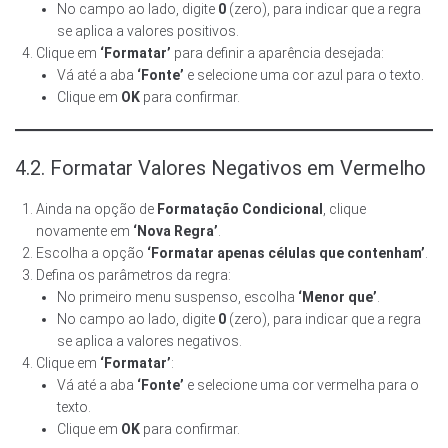
No campo ao lado, digite
0
(zero), para indicar que a regra
se aplica a valores positivos.
Clique em
‘Formatar’
para definir a aparência desejada:
Vá até a aba
‘Fonte’
e selecione uma cor azul para o texto.
Clique em
OK
para confirmar.
4.2. Formatar Valores Negativos em Vermelho
Ainda na opção de
Formatação Condicional
, clique
novamente em
‘Nova Regra’
.
Escolha a opção
‘Formatar apenas células que contenham’
.
Defina os parâmetros da regra:
No primeiro menu suspenso, escolha
‘Menor que’
.
No campo ao lado, digite
0
(zero), para indicar que a regra
se aplica a valores negativos.
Clique em
‘Formatar’
:
Vá até a aba
‘Fonte’
e selecione uma cor vermelha para o
texto.
Clique em
OK
para confirmar.