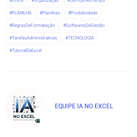
#Office
#Organização
#OtimizeSeuTempo
#PLANILHA
#Planilhas
#Produtividade
#RegrasDeFormatação
#SoftwaresDeGestão
#TarefasAdministrativas
#TECNOLOGIA
#TutorialDeExcel
EQUIPE IA NO EXCEL