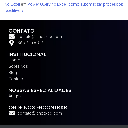
No Excel
em
Power Query no Excel, como automatizar processos
repetitivos
CONTATO
contato@ianoexcel.com
São Paulo, SP
INSTITUCIONAL
Home
Sobre Nós
Blog
Contato
NOSSAS ESPECIALIDADES
Artigos
ONDE NOS ENCONTRAR
contato@ianoexcel.com