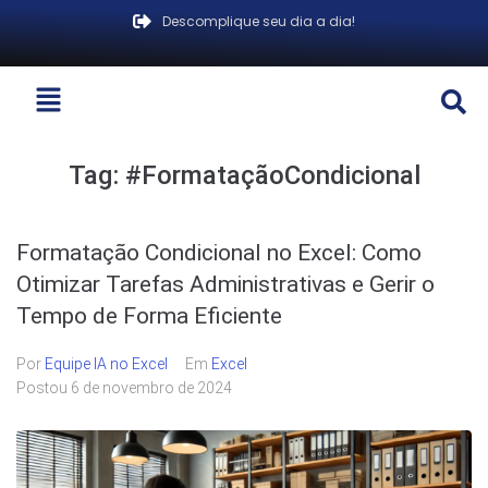
Descomplique seu dia a dia!
Tag:
#FormataçãoCondicional
Formatação Condicional no Excel: Como
Otimizar Tarefas Administrativas e Gerir o
Tempo de Forma Eficiente
Por
Equipe IA no Excel
Em
Excel
Postou
6 de novembro de 2024